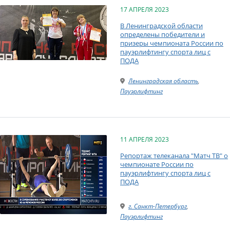
17 АПРЕЛЯ 2023
В Ленинградской области
определены победители и
призеры чемпионата России по
пауэрлифтингу спорта лиц с
ПОДА
Ленинградская область
,
Пауэрлифтинг
11 АПРЕЛЯ 2023
Репортаж телеканала "Матч ТВ" о
чемпионате России по
пауэрлифтингу спорта лиц с
ПОДА
г. Санкт-Петербург
,
Пауэрлифтинг