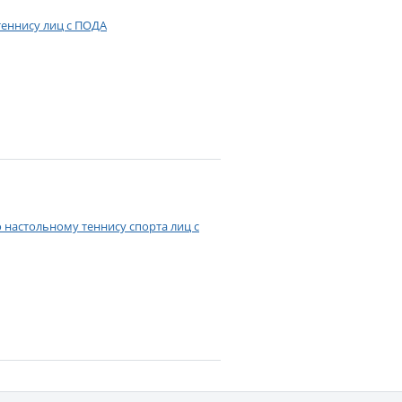
теннису лиц с ПОДА
 настольному теннису спорта лиц с