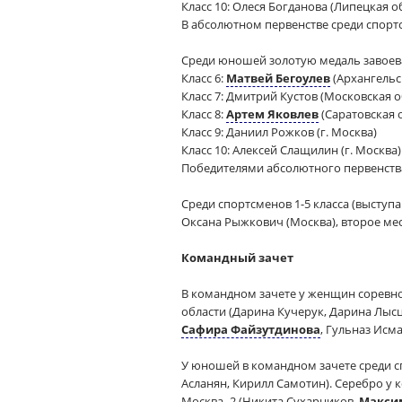
Класс 10: Олеся Богданова (Липецкая о
В абсолютном первенстве среди спортс
Среди юношей золотую медаль завоев
Класс 6:
Матвей Бегоулев
(Архангельс
Класс 7: Дмитрий Кустов (Московская о
Класс 8:
Артем Яковлев
(Саратовская 
Класс 9: Даниил Рожков (г. Москва)
Класс 10: Алексей Слащилин (г. Москва)
Победителями абсолютного первенств
Среди спортсменов 1-5 класса (высту
Оксана Рыжкович (Москва), второе мес
Командный зачет
В командном зачете у женщин соревно
области (Дарина Кучерук, Дарина Лысц
Сафира Файзутдинова
, Гульназ Исм
У юношей в командном зачете среди сп
Асланян, Кирилл Самотин). Серебро у 
Москва -2 (Никита Сухарников,
Макси