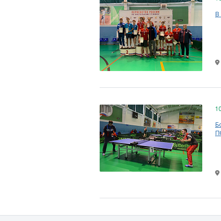
В
1
Б
П