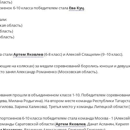
бласть)
менок 6-10 класса победителем стала
Ева Куц
.
али:
кая область)
бласть)
область)
а стали
Артем Яковлев
(6-8 класс) и Алексей Слащилин (9 -10 класс).
пающие на колясках) за медали соревнований боролись юноши и девуш
то занял Александр Романенко (Московская область).
вания прошли в объединенном классе 1-10. Победителем соревновани
ева, Милана Родыгина). На втором месте команда Республики Татарстан
агилова, Зарина Халикова). Третья место у команды Липецкой области 
ортсменов 6-10 класса победителем стала команда Москва - 1 (Алекс
команды Саратовской области (
Артем Яковлев
, Данат Асланян, Кирилл
м Назаркин
, Владимир Александров, Григорий Григорян).