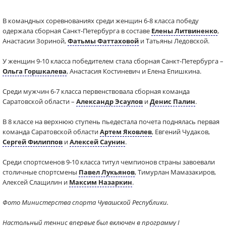
В командных соревнованиях среди женщин 6-8 класса победу
одержала сборная Санкт-Петербурга в составе
Елены Литвиненко
,
Анастасии Зориной,
Фатьмы Фаттаховой
и Татьяны Ледовской.
У женщин 9-10 класса победителем стала сборная Санкт-Петербурга –
Ольга Горшкалева
, Анастасия Костиневич и Елена Епишкина.
Среди мужчин 6-7 класса первенствовала сборная команда
Саратовской области –
Александр Эсаулов
и
Денис Палин
.
В 8 классе на верхнюю ступень пьедестала почета поднялась первая
команда Саратовской области
Артем Яковлев
, Евгений Чудаков,
Сергей Филиппов
и
Алексей Саунин
.
Среди спортсменов 9-10 класса титул чемпионов страны завоевали
столичные спортсмены
Павел Лукьянов
, Тимурлан Мамазакиров,
Алексей Слащилин и
Максим Назаркин
.
Фото Министерства спорта Чувашской Республики.
Настольный теннис впервые был включен в программу I