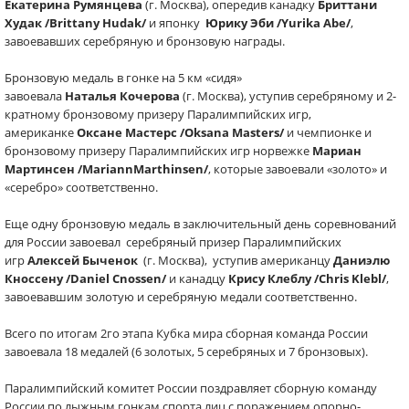
Екатерина
Румянцева
(г. Москва), опередив канадку
Бриттани
Худак /Brittany Hudak/
и японку
Юрику Эби /Yurika Abe/
,
завоевавших серебряную и бронзовую награды.
Бронзовую медаль в гонке на 5 км «сидя»
завоевала
Наталья
Кочерова
(г. Москва), уступив серебряному и 2-
кратному бронзовому призеру Паралимпийских игр,
американке
Оксане Мастерс /Oksana Masters/
и чемпионке и
бронзовому призеру Паралимпийских игр норвежке
Мариан
Мартинсен /MariannMarthinsen/
, которые завоевали «золото» и
«серебро» соответственно.
Еще одну бронзовую медаль в заключительный день соревнований
для России завоевал серебряный призер Паралимпийских
игр
Алексей
Быченок
(г. Москва), уступив американцу
Даниэлю
Кноссену /
Daniel Cnossen
/
и канадцу
Крису Клеблу /
Chris Klebl
/
,
завоевавшим золотую и серебряную медали соответственно.
Всего по итогам 2го этапа Кубка мира сборная команда России
завоевала 18 медалей (6 золотых, 5 серебряных и 7 бронзовых).
Паралимпийский комитет России поздравляет сборную команду
России по лыжным гонкам спорта лиц с поражением опорно-