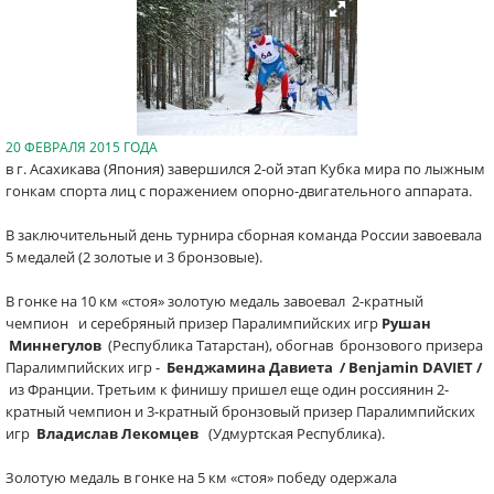
20 ФЕВРАЛЯ 2015 ГОДА
в г. Асахикава (Япония) завершился 2-ой этап Кубка мира по лыжным
гонкам спорта лиц с поражением опорно-двигательного аппарата.
В заключительный день турнира сборная команда России завоевала
5 медалей (2 золотые и 3 бронзовые)
.
В гонке на 10 км «стоя» золотую медаль завоевал
2-кратный
чемпион и серебряный призер Паралимпийских игр
Рушан
Миннегулов
(Республика Татарстан), обогнав бронзового призера
Паралимпийских игр -
Бенджамина
Давиет
а / Benjamin DAVIET /
из Франции
. Третьим к финишу пришел еще один россиянин
2-
кратный чемпион и 3-кратный бронзовый призер Паралимпийских
игр
Владислав
Лекомцев
(Удмуртская Республика)
.
Золотую медаль в гонке на 5 км «стоя» победу одержала