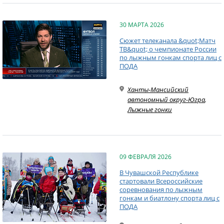
30 МАРТА 2026
Сюжет телеканала &quot;Матч
ТВ&quot; о чемпионате России
по лыжным гонкам спорта лиц с
ПОДА
Ханты-Мансийский
автономный округ-Югра
,
Лыжные гонки
09 ФЕВРАЛЯ 2026
В Чувашской Республике
стартовали Всероссийские
соревнования по лыжным
гонкам и биатлону спорта лиц с
ПОДА