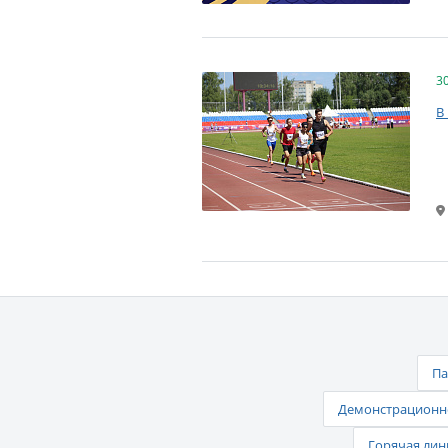
3
В
Па
Демонстрационно
Горячая лин