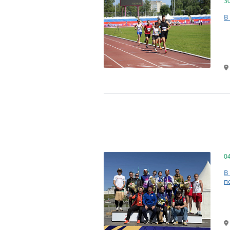
3
В
0
В
п