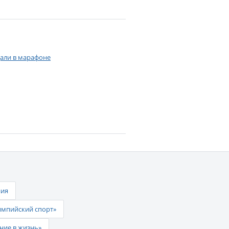
дали в марафоне
ния
импийский спорт»
ние в жизнь»