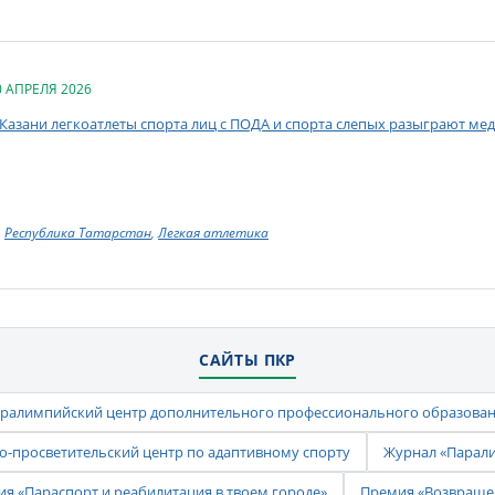
0 АПРЕЛЯ 2026
 Казани легкоатлеты спорта лиц с ПОДА и спорта слепых разыграют ме
Республика Татарстан
,
Легкая атлетика
САЙТЫ ПКР
ралимпийский центр дополнительного профессионального образова
-просветительский центр по адаптивному спорту
Журнал «Парал
ия «Параспорт и реабилитация в твоем городе»
Премия «Возвраще