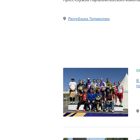
Республика Татарстан
0
В
п