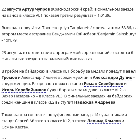
22 августа
Артур Чупров
(Краснодарский край) в финальном заезде
на каноэ в классе VL1 показал третий результат – 1:01.86.
Выиграл гонку Илья Товпенец/Ilya Taupianets/ с результатом 58,86, на
втором месте австралиец Бенджамин Сэйнсбери/Benjamin Sainsbury/
- 1:01,79.
23 августа, в соответствии с программой соревнований, состоятся 6
финальных заездов в паралимпийских классах.
В гребле на байдарках в классе KL1 борьбу за медали поведут
Павел
Громов
и Александр Ильичёв среди мужчин и
Александра Дупик
–
среди женщин. В соревнованиях на каноэ
Роман Серебряков
и
Игорь Коробейников
будут бороться за медали в классе VL2, а
Захар Назаренко – в классе VL3. В финальных заездах на байдарках
среди женщин в классе KL2 выступит
Надежда Андреева
.
Также завтра состоятся полуфинальные заезды. Их участниками
станут Сергей Аблаков в классе KL2, а также
Леонид Крылов
и
Осман Кестан.