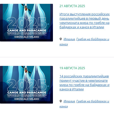
21 АВГУСТА 2025
Итоги выступления российских
паралимпийцев в первый день
чемпионата мира по гребле на
байдарках и каноэ в Италии
Италия
,
Гребля на байдарках и
каноэ
19 АВГУСТА 2025
14 российских паралимпийцев
примут участие в чемпионате
мира по гребле на байдарках и
каноэ в Италии
Италия
,
Гребля на байдарках и
каноэ