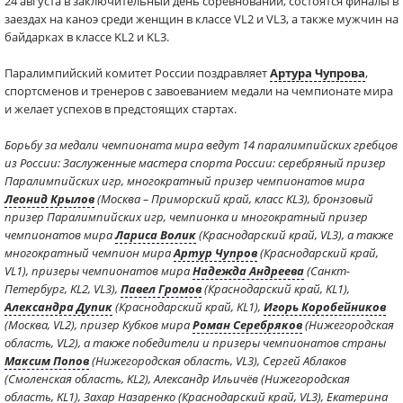
24 августа в заключительный день соревнований, состоятся финалы в
заездах на каноэ среди женщин в классе VL2 и VL3, а также мужчин на
байдарках в классе KL2 и KL3.
Паралимпийский комитет России поздравляет
Артура Чупрова
,
спортсменов и тренеров с завоеванием медали на чемпионате мира
и желает успехов в предстоящих стартах.
Борьбу за медали чемпионата мира ведут 14 паралимпийских гребцов
из России: Заслуженные мастера спорта России: серебряный призер
Паралимпийских игр, многократный призер чемпионатов мира
Леонид Крылов
(Москва – Приморский край, класс KL3), бронзовый
призер Паралимпийских игр, чемпионка и многократный призер
чемпионатов мира
Лариса Волик
(Краснодарский край, VL3), а также
многократный чемпион мира
Артур Чупров
(Краснодарский край,
VL1), призеры чемпионатов мира
Надежда Андреева
(Санкт-
Петербург, KL2, VL3),
Павел Громов
(Краснодарский край, KL1),
Александра Дупик
(Краснодарский край, KL1),
Игорь Коробейников
(Москва, VL2), призер Кубков мира
Роман Серебряков
(Нижегородская
область, VL2), а также победители и призеры чемпионатов страны
Максим Попов
(Нижегородская область, VL3), Сергей Аблаков
(Смоленская область, KL2), Александр Ильичёв (Нижегородская
область, KL1), Захар Назаренко (Краснодарский край, VL3), Екатерина