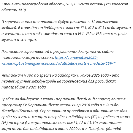
Стаценко (Волгоградская область, VL2) и Осман Кестан (Ульяновская
область, KL3).
В соревнованиях по параканоэ будут разыграны 12 комплектов
медалей. 6 в заездах на байдарках в классах KL1, KL2 и KL3 среди мужчин
и женщин, а также 6 в заездах на каноэ в VL1, VL2 и VL3, также среди
мужчин и женщин.
Расписание соревнований и результаты доступны на сайте
чемпионата мира по ссылке:
https://canoemiLan2025-
ws.micropLustimingservices.com/#/athLetic-sports-scheduLe/CSP/*
Чемпионат мира по гребле на байдарках и каноэ 2025 года – это
первые крупные международные соревнования для российских
парагребцов с 2021 года.
Гребля на байдарках и каноэ - паралимпийский вид спорта, вошел в
программу XV Паралимпийских летних игр 2016 года в г. Рио-де-
Жанейро (Бразилия). Соревнования проводятся в одиночных заездах
среди мужчин и женщин по гребле на байдарках (КL) и гребле на каноэ
(VL) по трем функциональным классам: L1, L2 и L3. На чемпионате
мира по гребле на байдарках и каноэ 2009 г. в г. Галифакс (Канада)