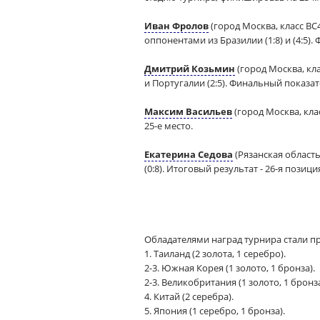
Иван Фролов
(город Москва, класс BC
оппонентами из Бразилии (1:8) и (4:5).
Дмитрий Козьмин
(город Москва, кла
и Португалии (2:5). Финальный показат
Максим Васильев
(город Москва, кла
25-е место.
Екатерина Седова
(Рязанская область
(0:8). Итоговый результат - 26-я позици
Обладателями наград турнира стали п
1. Таиланд (2 золота, 1 серебро).
2-3. Южная Корея (1 золото, 1 бронза).
2-3. Великобритания (1 золото, 1 бронза
4. Китай (2 серебра).
5. Япония (1 серебро, 1 бронза).