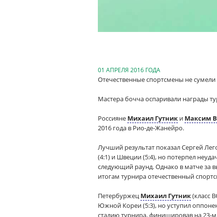
01 АПРЕЛЯ 2016 ГОДА
Отечественные спортсмены не сумели 
Мастера бочча оспаривали награды тур
Россияне
Михаил Гутник
и
Максим В
2016 года в Рио-де-Жанейро.
Лучший результат показал Сергей Лего
(4:1) и Швеции (5:4), но потерпел неуд
следующий раунд. Однако в матче за в
итогам турнира отечественный спортсм
Петербуржец
Михаил Гутник
(класс 
Южной Кореи (5:3), но уступил оппоне
стадию турнира, финишировав на 23-м 