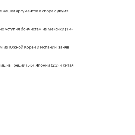
не нашел аргументов в споре с двумя
но уступил боччистам из Мексики (1:4)
ам из Южной Кореи и Испании, заняв
 из Греции (5:6), Японии (2:3) и Китая