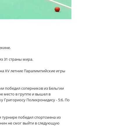
екине.
з 31 страны мира.
 на XV летние Паралимпийские игры
дии победил соперников из Бельгии
рое место в группе и вышел в
у Григориосу Полихронидису - 5:6. По
м турнире победил спортсмена из
иянин не смог выйти в следующую