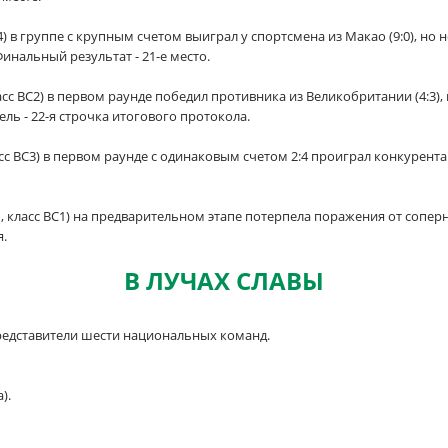
4) в группе с крупным счетом выиграл у спортсмена из Макао (9:0), но 
 Финальный результат - 21-е место.
сс BC2) в первом раунде победил противника из Великобритании (4:3), 
ель - 22-я строчка итогового протокола.
сс BC3) в первом раунде с одинаковым счетом 2:4 проиграл конкурент
, класс BC1) на предварительном этапе потерпела поражения от соперниц
я.
В ЛУЧАХ СЛАВЫ
редставители шести национальных команд.
).