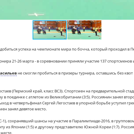
добиться успеха на чемпионате мира по бочча, который проходил в П
нира 21-26 марта - в соревновании приняли участие 137 спортсменов и
асильев
не смогли пробиться в призеры турнира, оставшись без квот
стаев (Пермский край, класс BC3). Спортсмен на предварительной ста
ачу в поединке с атлетом из Великобритании (3:5). Россиянин занял вто
ыход в четвертьфинал Сергей Легостаев в упорной борьбе уступил грек
ен занял девятое место.
ВС-1), сохранявший шансы на участие в Паралимпиаде-2016, в группово
нту из Японии (1:5) и другому представителю Южной Кореи (1:7). Росс
месте.