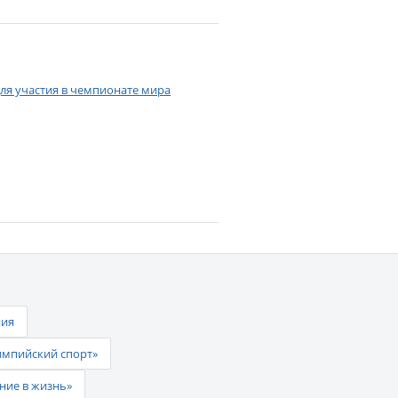
для участия в чемпионате мира
ния
импийский спорт»
ние в жизнь»