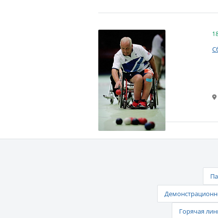
1
С
Па
Демонстрационно
Горячая лин