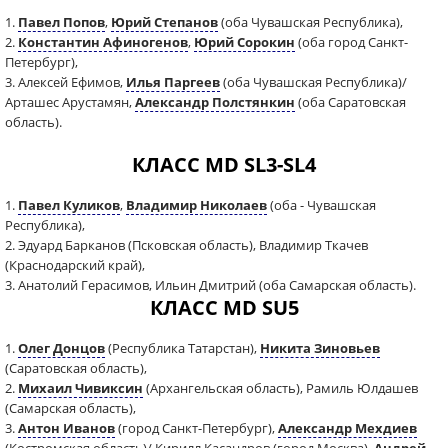
1.
Павел Попов
,
Юрий Степанов
(оба Чувашская Республика),
2.
Константин Афиногенов
,
Юрий Сорокин
(оба город Санкт-
Петербург),
3. Алексей Ефимов,
Илья Паргеев
(оба Чувашская Республика)/
Арташес Арустамян,
Александр Полстянкин
(оба Саратовская
область).
КЛАСС MD SL3-SL4
1.
Павел Куликов
,
Владимир Николаев
(оба - Чувашская
Республика),
2. Эдуард Барканов (Псковская область), Владимир Ткачев
(Краснодарский край),
3. Анатолий Герасимов, Ильин Дмитрий (оба Самарская область).
КЛАСС MD SU5
1.
Олег Донцов
(Республика Татарстан),
Никита Зиновьев
(Саратовская область),
2.
Михаил Чивиксин
(Архангельская область), Рамиль Юлдашев
(Самарская область),
3.
Антон Иванов
(город Санкт-Петербург),
Александр Мехдиев