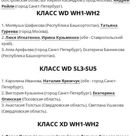
(Костромская область)/ Кирилл Касандров (город Москва),
Андрей
Рейли
(город Санкт-Петербург).
КЛАСС WD WH1-WH2
1. Миляуша Шафикова (Республика Башкортостан),
Татьяна
Гуреева
(город Москва),
2.
Люся Игнатенко
,
Ирина Кузьменко
(обе - Ставропольский
край),
3. Алла Арефьева (город Санкт-Петербург), Екатерина Банникова
(Республика Башкортостан).
КЛАСС WD SL3-SU5
1. Каролина Иванова,
Наталия Яремчук
(обе - город Санкт-
Петербург),
2. Виктория Кузьмина (город Санкт-Петербург),
Екатерина
Огинская
(Псковская область),
3. Анастасия Толстых (Свердловская область), Светлана Ушакова
(Свердловская область).
КЛАСС XD WH1-WH2