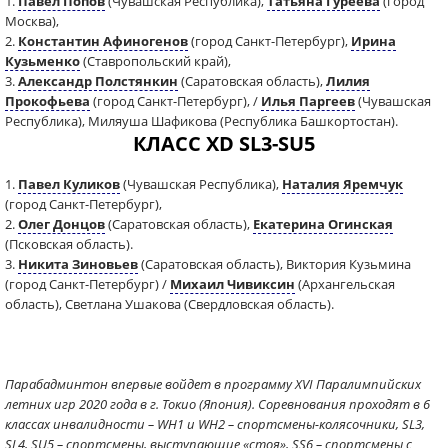
1.
Павел Попов
(Чувашская Республика),
Татьяна Гуреева
(город
Москва),
2.
Константин Афиногенов
(город Санкт-Петербург),
Ирина
Кузьменко
(Ставропольский край),
3.
Александр Полстянкин
(Саратовская область),
Лилия
Прокофьева
(город Санкт-Петербург), /
Илья Паргеев
(Чувашская
Республика), Миляуша Шафикова (Республика Башкортостан).
КЛАСС XD SL3-SU5
1.
Павел Куликов
(Чувашская Республика),
Наталия Яремчук
(город Санкт-Петербург),
2.
Олег Донцов
(Саратовская область),
Екатерина Огинская
(Псковская область).
3.
Никита Зиновьев
(Саратовская область), Виктория Кузьмина
(город Санкт-Петербург) /
Михаил Чивиксин
(Архангельская
область), Светлана Ушакова (Свердловская область).
Парабадминтон впервые войдет в программу XVI Паралимпийских
летних игр 2020 года в г. Токио (Япония). Соревнования проходят в 6
классах инвалидности – WH1 и WH2 – спортсмены-колясочники, SL3,
SL4, SU5 – спортсмены, выступающие «стоя», SS6 – спортсмены с