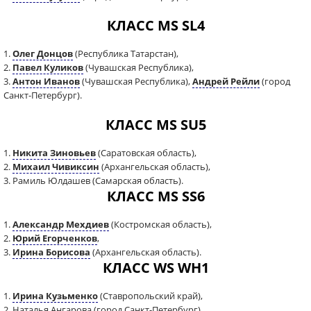
КЛАСС MS SL4
1.
Олег Донцов
(Республика Татарстан),
2.
Павел Куликов
(Чувашская Республика),
3.
Антон Иванов
(Чувашская Республика),
Андрей Рейли
(город
Санкт-Петербург).
КЛАСС MS SU5
1.
Никита Зиновьев
(Саратовская область),
2.
Михаил Чивиксин
(Архангельская область),
3. Рамиль Юлдашев (Самарская область).
КЛАСС MS SS6
1.
Александр Мехдиев
(Костромская область),
2.
Юрий Егорченков
,
3.
Ирина Борисова
(Архангельская область).
КЛАСС WS WH1
1.
Ирина Кузьменко
(Ставропольский край),
2. Наталья Ангарова (город Санкт-Петербург),