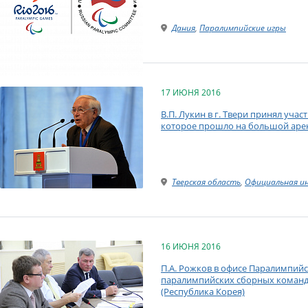
Дания
,
Паралимпийские игры
17 ИЮНЯ 2016
В.П. Лукин в г. Твери принял уча
которое прошло на большой арен
Тверская область
,
Официальная и
16 ИЮНЯ 2016
П.А. Рожков в офисе Паралимпий
паралимпийских сборных команд Р
(Республика Корея)