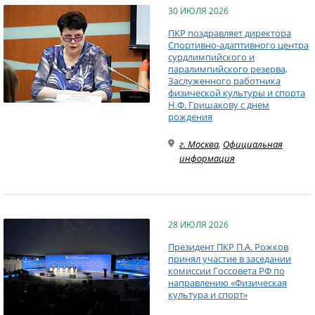
30 ИЮЛЯ 2026
ПКР поздравляет директора
Спортивно-адаптивного центра
сурдлимпийского и
паралимпийского резерва,
Заслуженного работника
физической культуры и спорта
Н.Ф. Гришакову с днем
рождения
г. Москва
,
Официальная
информация
28 ИЮЛЯ 2026
Президент ПКР П.А. Рожков
принял участие в заседании
комиссии Госсовета РФ по
направлению «Физическая
культура и спорт»