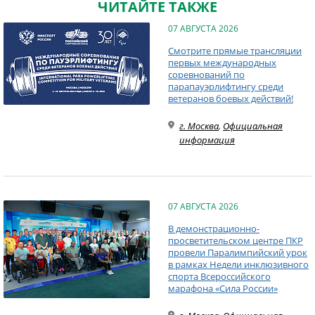
ЧИТАЙТЕ ТАКЖЕ
07 АВГУСТА 2026
Смотрите прямые трансляции
первых международных
соревнований по
парапауэрлифтингу среди
ветеранов боевых действий!
г. Москва
,
Официальная
информация
07 АВГУСТА 2026
В демонстрационно-
просветительском центре ПКР
провели Паралимпийский урок
в рамках Недели инклюзивного
спорта Всероссийского
марафона «Сила России»