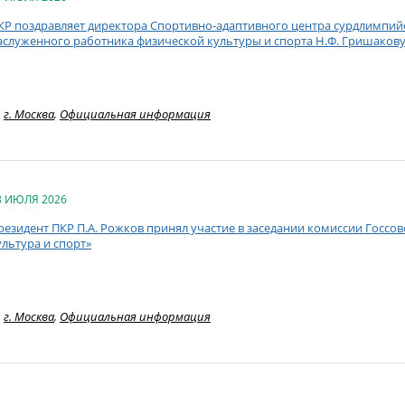
КР поздравляет директора Спортивно-адаптивного центра сурдлимпий
аслуженного работника физической культуры и спорта Н.Ф. Гришакову
г. Москва
,
Официальная информация
8 ИЮЛЯ 2026
резидент ПКР П.А. Рожков принял участие в заседании комиссии Госсо
ультура и спорт»
г. Москва
,
Официальная информация