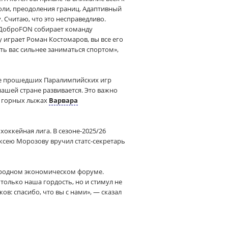
боли, преодоления границ. Адаптивный
. Считаю, что это несправедливо.
. ДоброFON собирает команду
 играет Роман Костомаров, вы все его
ть вас сильнее заниматься спортом»,
сле прошедших Паралимпийских игр
нашей стране развивается. Это важно
в горных лыжах
Варвара
ккейная лига. В сезоне-2025/26
ксею Морозову вручил статс-секретарь
ародном экономическом форуме.
только наша гордость, но и стимул не
ов: спасибо, что вы с нами», — сказал