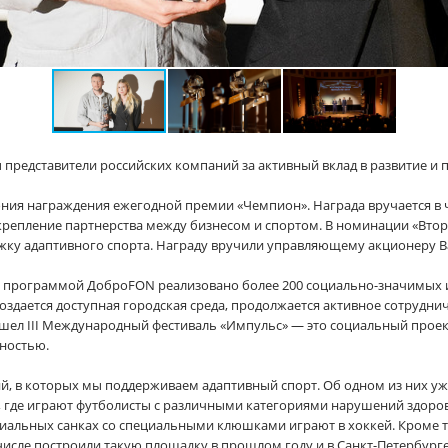
представители российских компаний за активный вклад в развитие и 
ония награждения ежегодной премии «Чемпион». Награда вручается в 
репление партнерства между бизнесом и спортом. В номинации «Втор
жку адаптивного спорта. Награду вручили управляющему акционеру В
й программой ДоброFON реализовано более 200 социально-значимых и
оздается доступная городская среда, продолжается активное сотрудни
шел III Международный фестиваль «Импульс» — это социальный проек
ностью.
й, в которых мы поддерживаем адаптивный спорт. Об одном из них уж
, где играют футболисты с различными категориями нарушений здоро
ециальных санках со специальными клюшками играют в хоккей. Кроме 
числе построили такую площадку в прошлом году и в Санкт-Петербурге