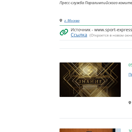
Пресс-служба Паралимпийского комит
г. Москва
Источник - www.sport-express
Ссылка
(Откроется в новом окн
0
П
3