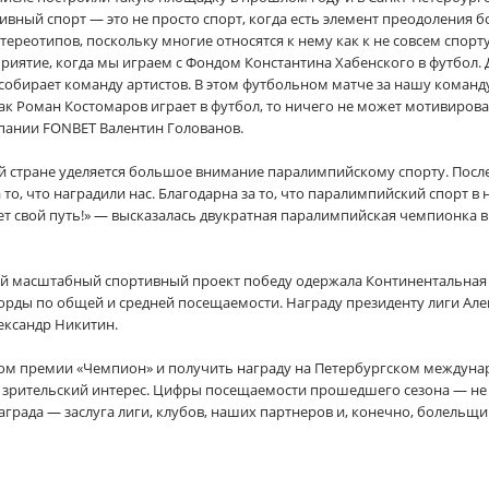
ивный спорт — это не просто спорт, когда есть элемент преодоления 
тереотипов, поскольку многие относятся к нему как к не совсем спорту
оприятие, когда мы играем с Фондом Константина Хабенского в футбол
собирает команду артистов. В этом футбольном матче за нашу команду
 как Роман Костомаров играет в футбол, то ничего не может мотивирова
ании FONBET Валентин Голованов.
шей стране уделяется большое внимание паралимпийскому спорту. По
о, что наградили нас. Благодарна за то, что паралимпийский спорт в 
ает свой путь!» — высказалась двукратная паралимпийская чемпионка 
й масштабный спортивный проект победу одержала Континентальная хо
рды по общей и средней посещаемости. Награду президенту лиги Але
ександр Никитин.
атом премии «Чемпион» и получить награду на Петербургском междун
т зрительский интерес. Цифры посещаемости прошедшего сезона — не 
аграда — заслуга лиги, клубов, наших партнеров и, конечно, болельщик