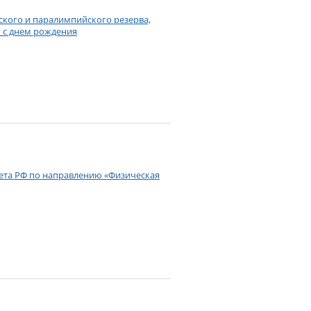
ского и паралимпийского резерва,
 с днем рождения
вета РФ по направлению «Физическая