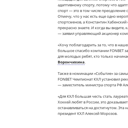
адаптивному спорту, потому что адапт
спорт — это в том числе преодоление с
Отмечу, что у нас есть еще одно мер
спортсменов, а Константин Хабенский 
прекрасно знаете. И когда вы видите,
— заявил управляющий акционер комп
«Хочу поблагодарить за то, что в на
большое спасибо компании FONBET за т
для молодых ребят, кто только начин
Ворончихина
.
Также в номинации «Событие» за самы
FONBET Чемпионат КХЛ установил реко
— заместитель министра спорта РФ Ал
«Для КХЛ большая честь стать лауре
Хоккей любят в России, это доказывае
останавливаться на достигнутом. Эта н
президент КХЛ Алексей Морозов.