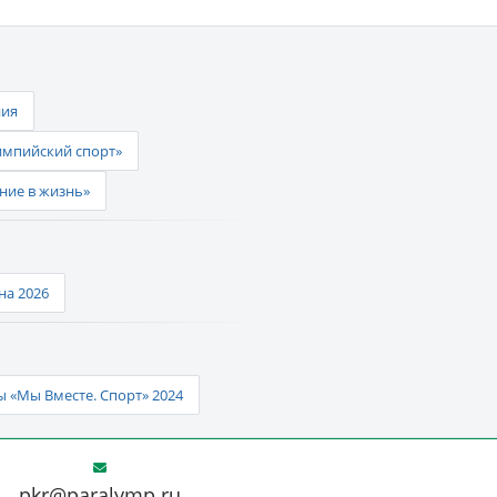
ния
импийский спорт»
ние в жизнь»
а 2026
 «Мы Вместе. Спорт» 2024
pkr@paralymp.ru