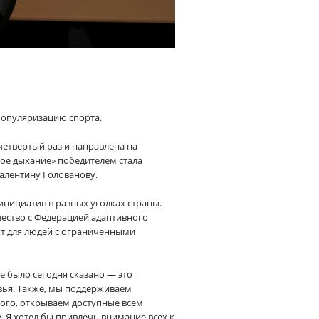
популяризацию спорта.
четвертый раз и направлена на
ое дыхание» победителем стала
алентину Голованову.
нициатив в разных уголках страны.
чество с Федерацией адаптивного
т для людей с ограниченными
е было сегодня сказано — это
вья. Также, мы поддерживаем
того, открываем доступные всем
. Я хотел бы привлечь внимание всех к