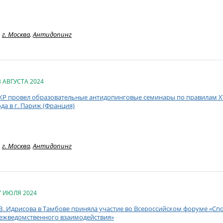
г. Москва
,
Антидопинг
3 АВГУСТА 2024
КР провел образовательные антидопинговые семинары по правилам XV
ода в г. Париж (Франция)
г. Москва
,
Антидопинг
7 ИЮЛЯ 2024
.З. Идрисова в Тамбове приняла участие во Всероссийском форуме «Спо
ежведомственного взаимодействия»