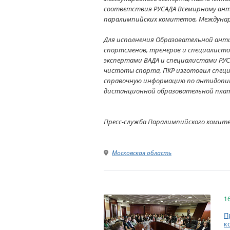
соответствия РУСАДА Всемирному анти
паралимпийских комитетов, Междунар
Для исполнения Образовательной анти
спортсменов, тренеров и специалисто
экспертами ВАДА и специалистами РУС
чистоты спорта, ПКР изготовил спец
справочную информацию по антидопинг
дистанционной образовательной платф
Пресс-служба Паралимпийского комит
Московская область
1
П
к