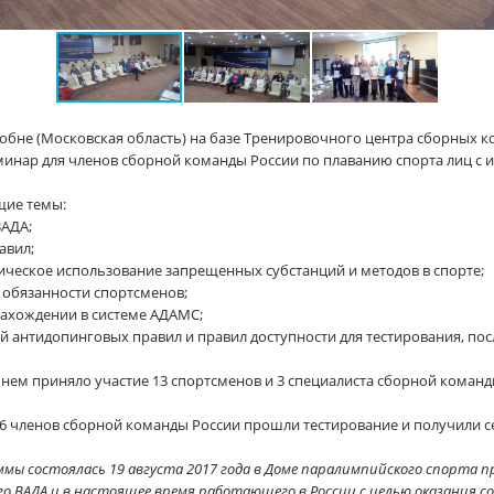
Лобне (Московская область) на базе Тренировочного центра сборных к
инар для членов сборной команды России по плаванию спорта лиц с
щие темы:
ВАДА;
авил;
ическое использование запрещенных субстанций и методов в спорте;
 обязанности спортсменов;
нахождении в системе АДАМС;
 антидопинговых правил и правил доступности для тестирования, пос
в нем приняло участие 13 спортсменов и 3 специалиста сборной команд
16 членов сборной команды России прошли тестирование и получили с
ы состоялась 19 августа 2017 года в Доме паралимпийского спорта п
го ВАДА и в настоящее время работающего в России с целью оказания 