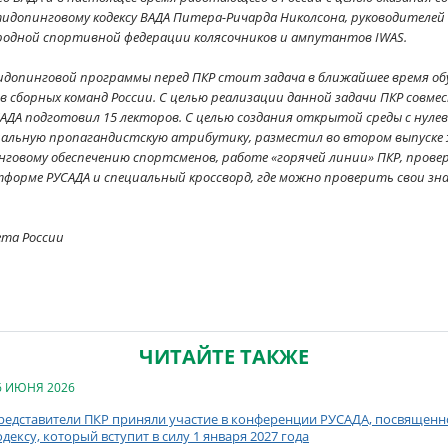
допинговому кодексу ВАДА Питера-Ричарда Николсона, руководителе
одной спортивной федерации колясочников и ампутантов IWAS.
допинговой программы перед ПКР стоит задача в ближайшее время обу
в сборных команд России. С целью реализации данной задачи ПКР сов
АДА подготовил 15 лекторов. С целью создания открытой среды с нул
иальную пропагандистскую атрибутику, разместил во втором выпуске
овому обеспечению спортсменов, работе «горячей линии» ПКР, провер
орме РУСАДА и специальный кроссворд, где можно проверить свои зн
ета России
ЧИТАЙТЕ ТАКЖЕ
6 ИЮНЯ 2026
редставители ПКР приняли участие в конференции РУСАДА, посвящен
одексу, который вступит в силу 1 января 2027 года