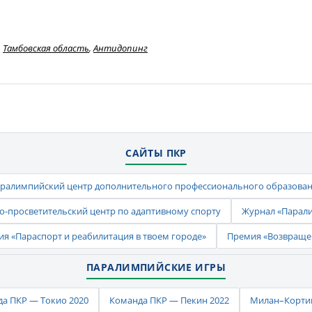
Тамбовская область
,
Антидопинг
САЙТЫ ПКР
ралимпийский центр дополнительного профессионального образова
-просветительский центр по адаптивному спорту
Журнал «Парал
ия «Параспорт и реабилитация в твоем городе»
Премия «Возвраще
ПАРАЛИМПИЙСКИЕ ИГРЫ
а ПКР — Токио 2020
Команда ПКР — Пекин 2022
Милан–Кортин