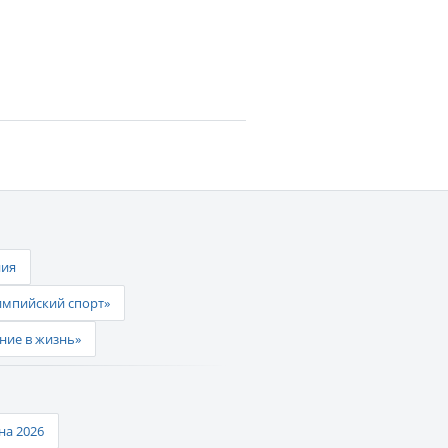
ния
импийский спорт»
ние в жизнь»
а 2026