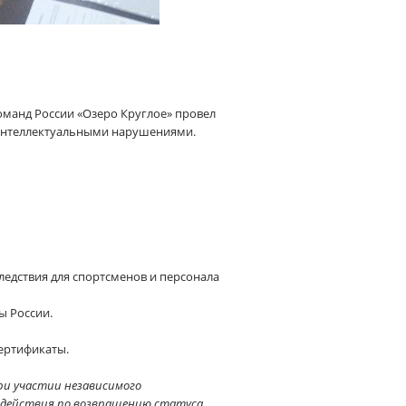
оманд России «Озеро Круглое» провел
 интеллектуальными нарушениями.
ледствия для спортсменов и персонала
ы России.
ертификаты.
ри участии независимого
содействия по возвращению статуса