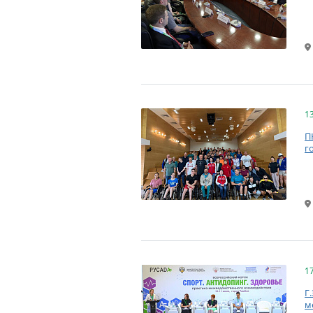
1
П
г
1
Г
м