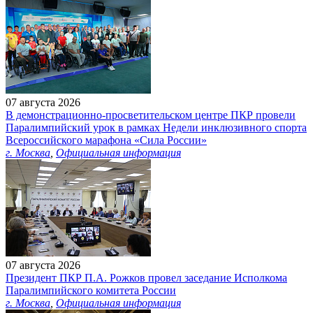
07 августа 2026
В демонстрационно-просветительском центре ПКР провели
Паралимпийский урок в рамках Недели инклюзивного спорта
Всероссийского марафона «Сила России»
г. Москва
,
Официальная информация
07 августа 2026
Президент ПКР П.А. Рожков провел заседание Исполкома
Паралимпийского комитета России
г. Москва
,
Официальная информация