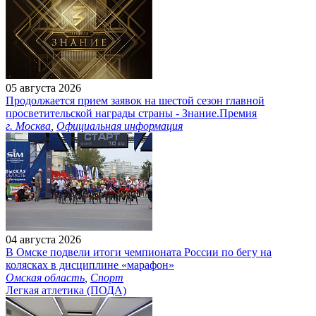
05 августа 2026
Продолжается прием заявок на шестой сезон главной
просветительской награды страны - Знание.Премия
г. Москва
,
Официальная информация
04 августа 2026
В Омске подвели итоги чемпионата России по бегу на
колясках в дисциплине «марафон»
Омская область
,
Спорт
Легкая атлетика (ПОДА)