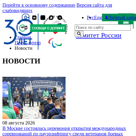
Перейти к основному содержанию
Версия сайта для
слабовидящих
Рус
Eng
Личный каби
Паралимпийский
Поиск по сайту
комитет России
Главная
Пресс-центр
Новости
НОВОСТИ
08 августа 2026
В Москве состоялась церемония открытия международных
соревнований по пауэрлифтингу среди ветеранов боевых