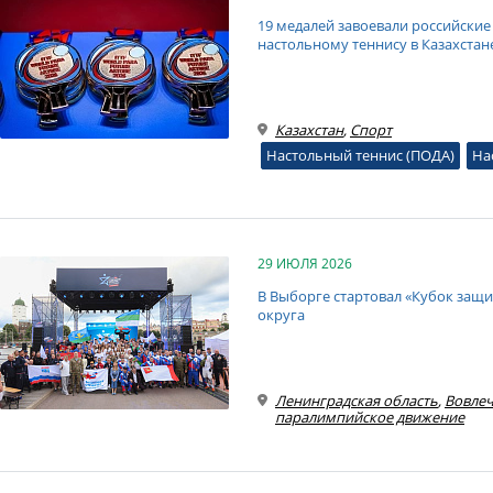
19 медалей завоевали российски
настольному теннису в Казахстан
Казахстан
,
Спорт
Настольный теннис (ПОДА)
На
29 ИЮЛЯ 2026
В Выборге стартовал «Кубок защ
округа
Ленинградская область
,
Вовлеч
паралимпийское движение