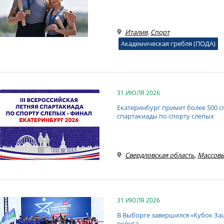
Италия
,
Спорт
Академическая гребля (ПОДА)
31 ИЮЛЯ 2026
Екатеринбург примет более 500 с
спартакиады по спорту слепых
Свердловская область
,
Массовы
31 ИЮЛЯ 2026
В Выборге завершился «Кубок За
округа