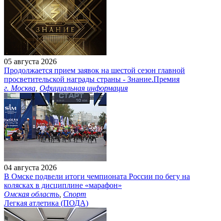
05 августа 2026
Продолжается прием заявок на шестой сезон главной
просветительской награды страны - Знание.Премия
г. Москва
,
Официальная информация
04 августа 2026
В Омске подвели итоги чемпионата России по бегу на
колясках в дисциплине «марафон»
Омская область
,
Спорт
Легкая атлетика (ПОДА)