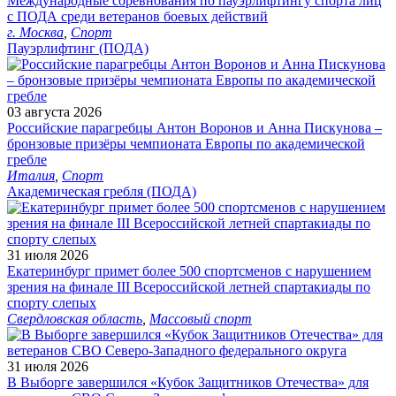
Международные соревнования по пауэрлифтингу спорта лиц
с ПОДА среди ветеранов боевых действий
г. Москва
,
Спорт
Пауэрлифтинг (ПОДА)
03 августа 2026
Российские парагребцы Антон Воронов и Анна Пискунова –
бронзовые призёры чемпионата Европы по академической
гребле
Италия
,
Спорт
Академическая гребля (ПОДА)
31 июля 2026
Екатеринбург примет более 500 спортсменов с нарушением
зрения на финале III Всероссийской летней спартакиады по
спорту слепых
Свердловская область
,
Массовый спорт
31 июля 2026
В Выборге завершился «Кубок Защитников Отечества» для