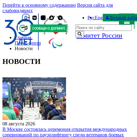
Перейти к основному содержанию
Версия сайта для
слабовидящих
Рус
Eng
Личный каби
Паралимпийский
Поиск по сайту
комитет России
Главная
Пресс-центр
Новости
НОВОСТИ
08 августа 2026
В Москве состоялась церемония открытия международных
соревнований по пауэрлифтингу среди ветеранов боевых