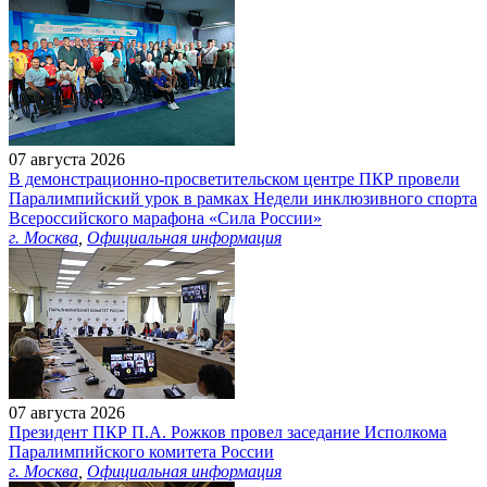
07 августа 2026
В демонстрационно-просветительском центре ПКР провели
Паралимпийский урок в рамках Недели инклюзивного спорта
Всероссийского марафона «Сила России»
г. Москва
,
Официальная информация
07 августа 2026
Президент ПКР П.А. Рожков провел заседание Исполкома
Паралимпийского комитета России
г. Москва
,
Официальная информация