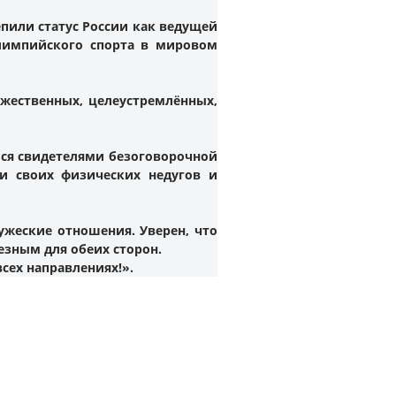
или статус России как ведущей
лимпийского спорта в мировом
жественных, целеустремлённых,
ся свидетелями безоговорочной
ми своих физических недугов и
жеские отношения. Уверен, что
езным для обеих сторон.
сех направлениях!».