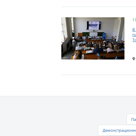
1
В
п
Т
Па
Демонстрационно