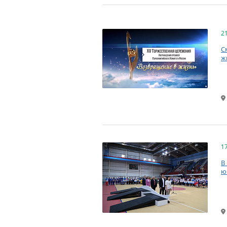
2
С
ж
1
В
ю