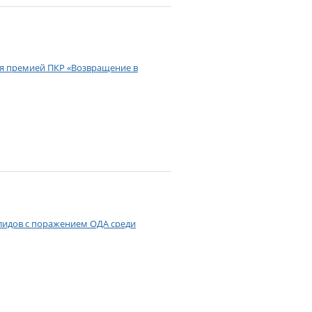
я премией ПКР «Возвращение в
алидов с поражением ОДА среди