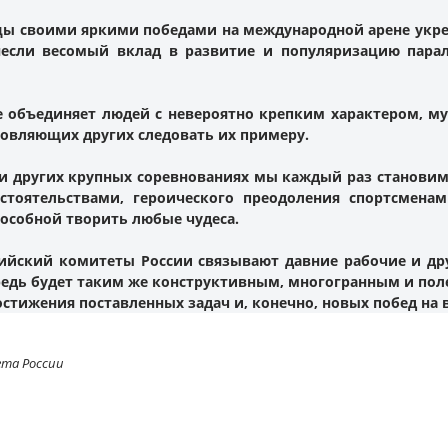
 своими яркими победами на международной арене укреп
если весомый вклад в развитие и популяризацию пара
объединяет людей с невероятно крепким характером, му
новляющих других следовать их примеру.
и других крупных соревнованиях мы каждый раз становим
стоятельствами, героического преодоления спортсмена
пособной творить любые чудеса.
йский комитеты России связывают давние рабочие и дру
редь будет таким же конструктивным, многогранным и пол
стижения поставленных задач и, конечно, новых побед на в
ета России