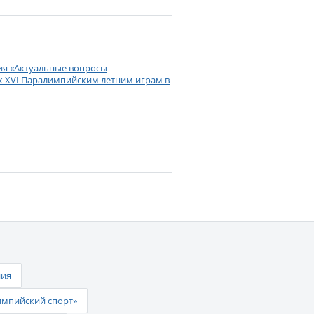
ия «Актуальные вопросы
к XVI Паралимпийским летним играм в
ния
импийский спорт»